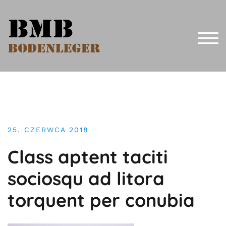
Skip
to
content
TOG
25. CZERWCA 2018
Class aptent taciti
sociosqu ad litora
torquent per conubia