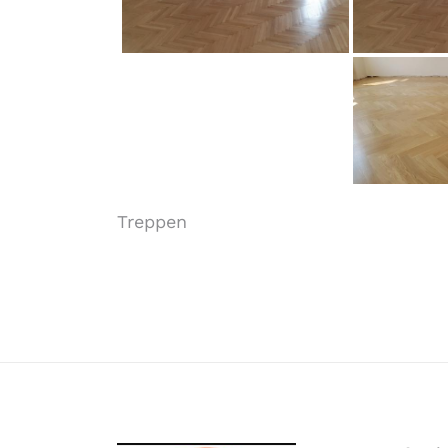
Nawigacja
Treppen
wpisu