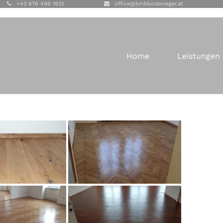
+43 676 496 1925
office@bmbbodenleger.at
Home
Leistungen